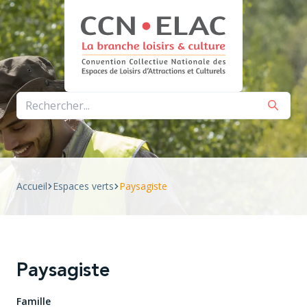
Aller
au
contenu
principal
Page Job : Bloc de Recherche de métiers
Accueil
Espaces verts
Paysagiste
Fil
d'Ariane
Paysagiste
Famille